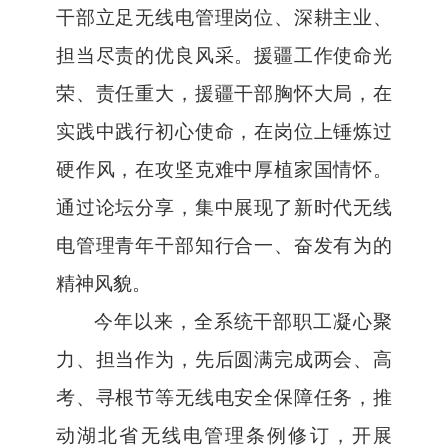
干部立足无线电管理岗位、深耕主业、
担当尽责的优良风采。援疆工作使命光
荣、责任重大，援疆干部胸怀大局
，
在
实践中践行初心
使命
，在岗位上锤炼过
硬作风，在攻坚克难
中
厚植家国情怀
。
通过论坛
分享，
集中展现了新时代无线
电管理青年干部知行合一、奋发有为的
精神风貌。
今年以来，全系统干部职工凝心聚
力、担当作为，先后圆满完成两会
、
高
考、
寻根节等
无线电安全保障任务，推
动湖北省无线电管理条例修订
，
开展