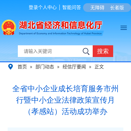
登录个人中心
|
智能问答
无障碍
长者版
搜索
首页
»
部门动态
»
经信厅要闻
»
正文
全省中小企业成长培育服务市州
行暨中小企业法律政策宣传月
（孝感站）活动成功举办