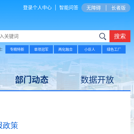
登录个人中心
|
智能问答
无障碍
|
长者版
搜索
索：
专精特新
单项冠军
两化融合
小巨人
绿色工厂
部门动态
数据开放
报政策