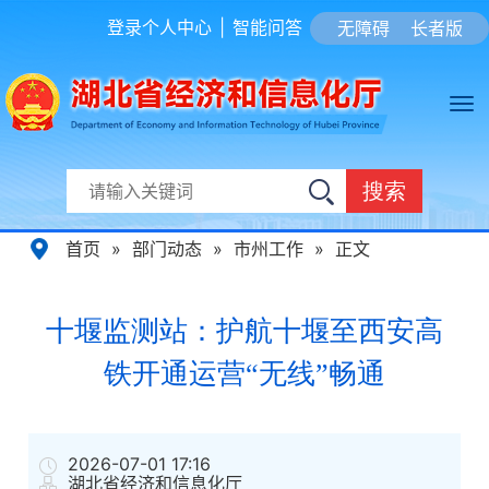
登录个人中心
|
智能问答
无障碍
长者版
搜索
首页
»
部门动态
»
市州工作
»
正文
十堰监测站：护航十堰至西安高
铁开通运营“无线”畅通
2026-07-01 17:16
湖北省经济和信息化厅