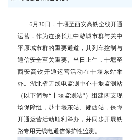
6
月
30
日，十堰至西安高铁全线开通
运营
，
作为连接长江中游城市群与关中
平原城市群的重要通道，其列车控制
与
通信安全至关重要。
当日上午，十堰至
西安高铁开通运营活动在十堰东站举
办。
湖北省无线电监测中心十堰监测站
（以下简称
“
十堰
监测
站
”
）
组建
两
支
现
场保障组，
赴
十堰东站、郧西站
，
保障
开通运营活动顺利举办
，并
同步
开展铁
路专用无线电通信保护性监测。