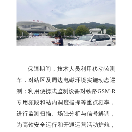
保障期间，技术人员利用移动监测
车
，
对站区及周边电磁环境实施动态巡
测
；利用
便携式监测设备对铁路
GSM-R
专用频段
和
站内调度指挥等重点频率
，
进行
监测
扫描、场强分析与信号解调
，
为高铁安全运行
和开通运营活动护航，