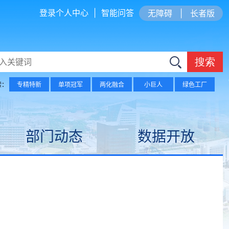
登录个人中心
|
智能问答
无障碍
|
长者版
搜索
索：
专精特新
单项冠军
两化融合
小巨人
绿色工厂
部门动态
数据开放