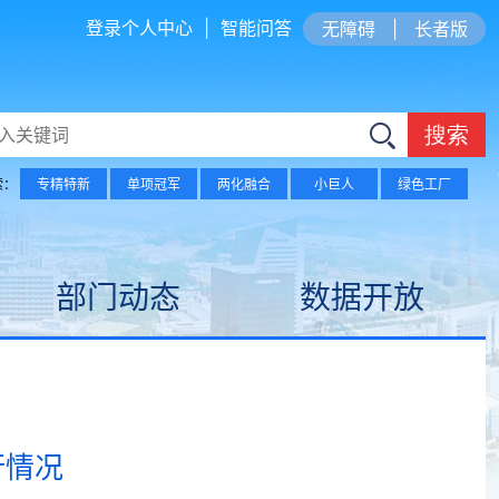
登录个人中心
|
智能问答
无障碍
|
长者版
搜索
索：
专精特新
单项冠军
两化融合
小巨人
绿色工厂
部门动态
数据开放
行情况