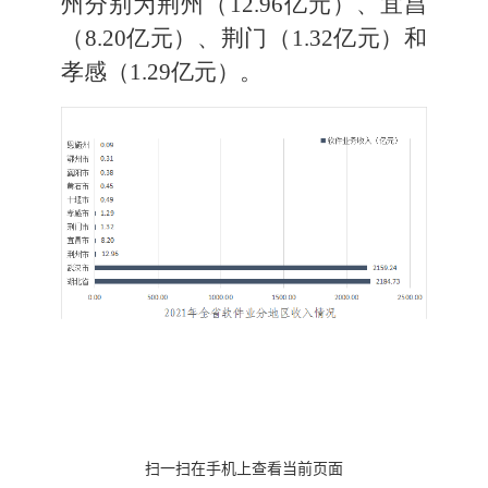
州分别为
荆州
（
12.96
亿元
）、
宜昌
（
8.20
亿元
）、荆门（
1.32
亿元
）和
孝感（
1.29
亿元
）
。
扫一扫在手机上查看当前页面