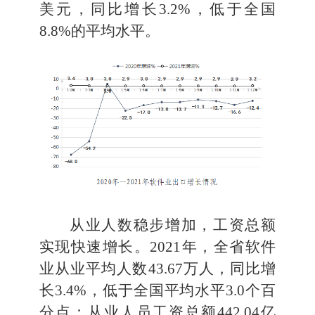
美元，同比增
长
3.2
%
，
低于全国
8.8
%
的平均
水平
。
从业人数稳步增加，
工资总额
实现快速
增长。
2021
年
，全省软件
业从业平均人数
43.67
万人，同比增
长
3.4
%
，
低于全国
平均水平
3.0
个百
分点；从业人员工资总额
442.04
亿