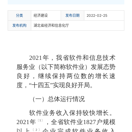
分
类
经济建设
发布日期
2022-02-25
发布机构
湖北省经济和信息化厅
2021
年
，我省软件和信息技术
服务业（以下简称软件业）
发展态势
良好，继续保持两位数的
增长
速
度
，
“十四五”实现良好开局
。
（一）总体运行情况
软件业务收入
保持较快增长
。
2021
年
，全省
软件业
1827
户
规模
〔1
〕
以上
企业完成软件业务收入
〔2
〕