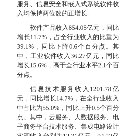
服务、信息安全和嵌入式系统软件收
入
均保持两位数的正
增长。
软件产品收入
854.05
亿元，同比
增长
11.7
%
，占全行业收入的比重为
39.1
%
，同比下降
0.6
个百分点
。其
中，工业软件收入
36.27
亿元，同比
增长
15.6
%
，高于全行业水平
2.1
个百
分点。
信息技术服务收入
1201.78
亿
元，同比增长
14.7
%
，在全行业收入
中占比为
55.0
%
，同比上升
0.5
个百分
点。其中，云服务、大数据服务、电
子商务平台技术服务、集成电路设计
实现收入分别为
12.36
亿元、
94.22
亿