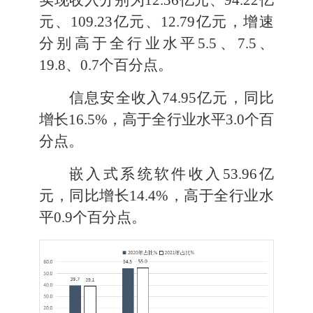
元、
109.23
亿元、
12.79
亿元，增速
分别高于全行业水平
5.5
、
7.5
、
19.8
、
0.7
个百分点。
信息安全收入
74.95
亿元，同比
增
长
16.5
%
，
高于全行业水平
3.0
个百
分点
。
嵌入式系统软件收入
53.96
亿
元，同比增长
14.4
%
，
高于全行业水
平
0.9
个百分点
。