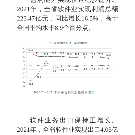
2021
年
，全省软件业实现利润总额
223.47
亿元，同比
增长
16.5
%
，
高于
全国平均
水平
8.9
个百分点。
软件
业务
出口
保持
正增长。
2021
年
，全省软件业实现出口
4.03
亿