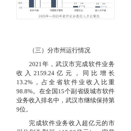
（
三
）
分
市州
运行情况
2021
年
，武汉市
完成
软件业务
收入
2159.24
亿元，同比增长
13.2
%
，占全省软件业收入比重
98.8
%
。
在全国
15
个副省级城市软件
业务收入排名中，武汉市继续保持第
9
位。
完成
软件业务收入
超亿元的市