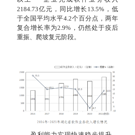
2184.73
亿元，同比增长
13.5
%
，
低
于
全国平均
水平
4.2
个百分点，
两年
复合增长率为
2.9%
，仍然处于疫后
重振、爬坡复元阶段。
盈利能力实现快速稳步提升
。