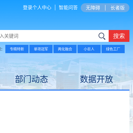
登录个人中心
|
智能问答
无障碍
|
长者版
搜索
索：
专精特新
单项冠军
两化融合
小巨人
绿色工厂
部门动态
数据开放