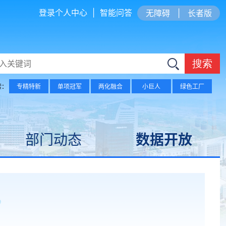
登录个人中心
|
智能问答
无障碍
|
长者版
搜索
索：
专精特新
单项冠军
两化融合
小巨人
绿色工厂
部门动态
数据开放