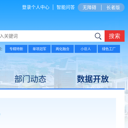
登录个人中心
|
智能问答
无障碍
|
长者版
搜索
索：
专精特新
单项冠军
两化融合
小巨人
绿色工厂
部门动态
数据开放