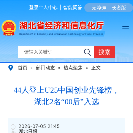
登录个人中心
|
智能问答
无障碍
长者版
搜索
首页
»
部门动态
»
热点聚焦
»
正文
44人登上U25中国创业先锋榜，
湖北2名“00后”入选
2026-07-05 21:45
湖北日报