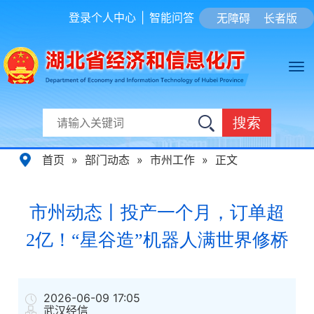
登录个人中心
|
智能问答
无障碍
长者版
搜索
首页
»
部门动态
»
市州工作
»
正文
市州动态丨投产一个月，订单超
2亿！“星谷造”机器人满世界修桥
2026-06-09 17:05
武汉经信