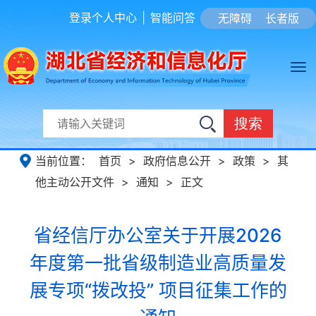
登录个人中心
|
智能问答
无障碍
长者版
搜索
当前位置：
首页
>
政府信息公开
>
政策
>
其
他主动公开文件
>
通知
>
正文
省经信厅办公室关于开展2026
年度第一批省级制造业高质量发
展专项“拨改投” 项目征集工作的