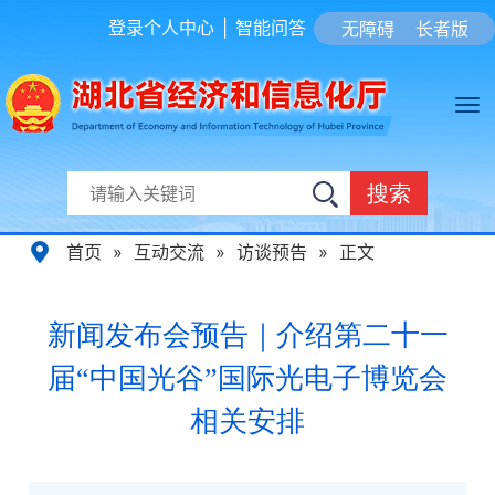
登录个人中心
|
智能问答
无障碍
长者版
搜索
首页
»
互动交流
»
访谈预告
»
正文
新闻发布会预告｜介绍第二十一
届“中国光谷”国际光电子博览会
相关安排