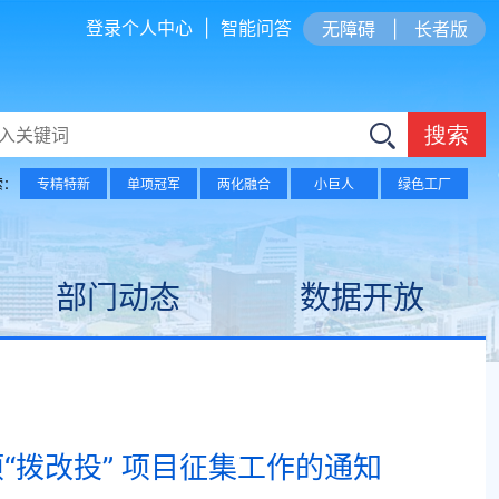
登录个人中心
|
智能问答
无障碍
|
长者版
搜索
索：
专精特新
单项冠军
两化融合
小巨人
绿色工厂
部门动态
数据开放
“拨改投” 项目征集工作的通知