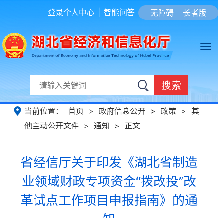
登录个人中心
|
智能问答
无障碍
长者版
搜索
当前位置：
首页
>
政府信息公开
>
政策
>
其
他主动公开文件
>
通知
>
正文
省经信厅关于印发《湖北省制造
业领域财政专项资金“拨改投”改
革试点工作项目申报指南》的通