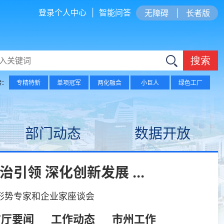
登录个人中心
|
智能问答
无障碍
|
长者版
搜索
索：
专精特新
单项冠军
两化融合
小巨人
绿色工厂
部门动态
数据开放
领 深化创新发展 ...
形势专家和企业家座谈会
信厅要闻
工作动态
市州工作