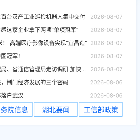
近百台汉产工业巡检机器人集中交付
2026-08-07
孝感这家企业拿下两项“单项冠军”
2026-08-07
湖北
米！ 高端医疗影像设备实现“宜昌造”
2026-08-07
郭波
中国冠军！
2026-08-07
关志鸥赴省邮政管理局、省通信管理局走访调研 加快推动物流网算力网新一代通信网建设 为湖北高质量发展...
2026-08-07
朱万
来，荆门经济发展的三个密码
2026-08-06
部落户武汉
2026-08-06
全国
国务院信息
湖北要闻
工信部政策
全国两会精神