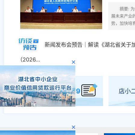
摘要:
06-17
展未来产业
06-10
势，加快培育
04-09
新闻发布会预告｜解读《湖北省关于加
02-25
（2026...
87232519
政务大厅
店小