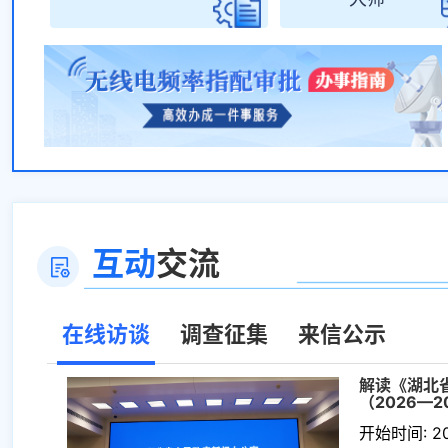
互动
交流
在线访谈
调查征集
来信公示
解读《湖北
07-07
（2026—
开始时间: 20
07-07