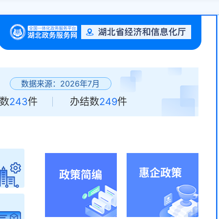
数据来源：2026年
7
月
数
243
件
办结数
249
件
惠企政策
政策简编