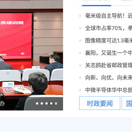
波秩序
2026-08-04
毫米级自主导航！
市州动态丨总投资47.23亿元！容百科技年产30万吨钠离子电池正极材料项目落户仙桃
2026-07-31
全球市占率70%，
频率 多部门联动消除
2026-07-31
图像精度可达1.3毫
市州动态丨总投资1.2亿元！华中规模最大专业糖果生产基地落地仙桃
2026-07-30
襄阳，又诞生一个
干扰1起
2026-07-30
普法双解忧
2026-07-29
向新、向优、向未
户私设“黑电台”被查
2026-07-29
中微半导体华中总
时政要闻
办
省经信厅召开会议传达学习