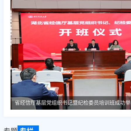
宜昌监测站：三线并进守护林区电
恩施监测站：广播“越界”干扰航空
荆州监测站：成功排查航空导航频段
襄阳监测站：音箱频偏扰基站 执法
十堰监测站：广播“贴心”却违法 商
省经信厅基层党组织书记暨纪检委员培训班成功举