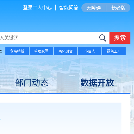
登录个人中心
|
智能问答
无障碍
|
长者版
搜索
索：
专精特新
单项冠军
两化融合
小巨人
绿色工厂
部门动态
数据开放