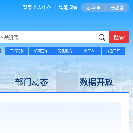
登录个人中心
|
智能问答
无障碍
|
长者版
搜索
索：
专精特新
单项冠军
两化融合
小巨人
绿色工厂
部门动态
数据开放