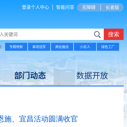
登录个人中心
|
智能问答
无障碍
|
长者版
搜索
索：
专精特新
单项冠军
两化融合
小巨人
绿色工厂
部门动态
数据开放
进恩施、宜昌活动圆满收官