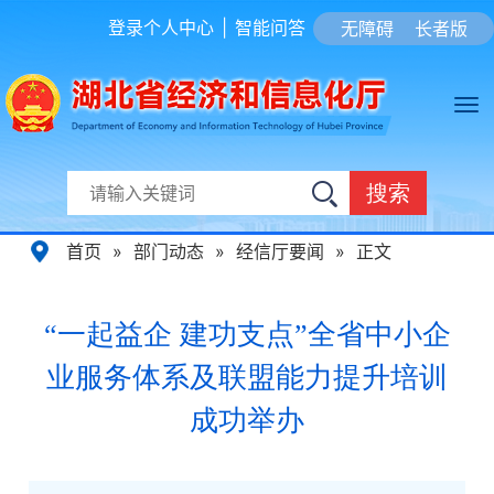
登录个人中心
|
智能问答
无障碍
长者版
搜索
首页
»
部门动态
»
经信厅要闻
»
正文
“一起益企 建功支点”全省中小企
业服务体系及联盟能力提升培训
成功举办