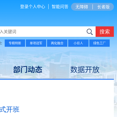
登录个人中心
|
智能问答
无障碍
|
长者版
搜索
索：
专精特新
单项冠军
两化融合
小巨人
绿色工厂
部门动态
数据开放
式开班