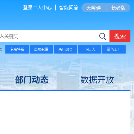
登录个人中心
|
智能问答
无障碍
|
长者版
搜索
索：
专精特新
单项冠军
两化融合
小巨人
绿色工厂
部门动态
数据开放