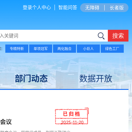
登录个人中心
|
智能问答
无障碍
|
长者版
搜索
索：
专精特新
单项冠军
两化融合
小巨人
绿色工厂
部门动态
数据开放
会议
2025-11-20