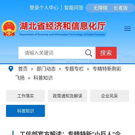
登录个人中心
|
智能问答
无障碍
长者版
搜索
首页
»
部门动态
»
专题专栏
»
专精特新荆彩
飞扬
»
科普知识
工作落实
政策通知及解读
企业风采
科普知识
工信部官方解读：专精特新“小巨人”企