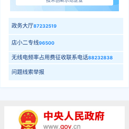
技术创新示范企业
政务大厅
87232519
店小二专线
96500
无线电频率占用费征收联系电话
88232838
问题线索举报