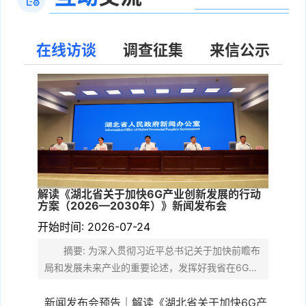
在线访谈
调查征集
来信公示
询
】关于后续怎样领取执照的问题咨询？
关
北省信息产业厅计算机软件考试办公室开具考试报名费发票的问题咨询
规
】关于高级专业技术职称证书无法查验的咨询
关
解读《湖北省关于加快6G产业创新发展的行动
作
方案（2026—2030年）》新闻发布会
关于春节期间去湖北使用业余无线电台如何报备的咨询
开始时间: 2026-07-24
（
摘要: 为深入贯彻习近平总书记关于加快前瞻布
局和发展未来产业的重要论述，发挥好我省在6G领
域的基础优势，加快培育产业发展新动能，近日...
新闻发布会预告｜解读《湖北省关于加快6G产