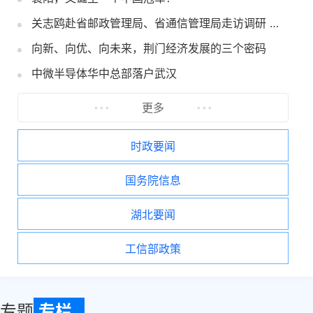
关志鸥赴省邮政管理局、省通信管理局走访调研 加快推动物流网算力网新一代通信网建设 为湖北高质量发展...
向新、向优、向未来，荆门经济发展的三个密码
十堰监测站：广播“贴心”却违法 商户私设“黑电台”被查
中微半导体华中总部落户武汉
全
更多
时政要闻
国务院信息
湖北要闻
工信部政策
专题
专栏