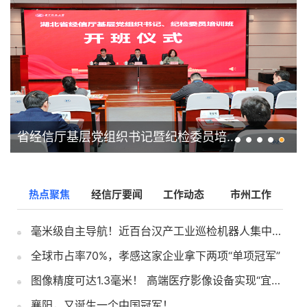
省经信厅召开会议传达学习全国两会精神
热点聚焦
经信厅要闻
工作动态
市州工作
毫米级自主导航！近百台汉产工业巡检机器人集中交付
市州动态丨总投资47.23亿元！容百科技年产30万吨钠离子电池正极材料项目落户仙桃
全球市占率70%，孝感这家企业拿下两项“单项冠军”
恩施监测站：广播“越界”干扰航空频率 多部门联动消除
图像精度可达1.3毫米！ 高端医疗影像设备实现“宜昌造”
资1.2亿元！华中规模最大专业糖果生产基地落地仙桃
襄阳，又诞生一个中国冠军！