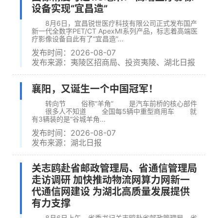
设备实现“宜昌造”
8月6日，宜昌锐世医疗科技有限公司正式发布国产
新一代全数字PET/CT ApexMI系列产品，标志着高端医
疗影像设备自此有了“宜昌造”...
发布时间：2026-08-07
发布来源：夷陵区招商局、投资夷陵、湖北日报
襄阳，又诞生一个中国冠军！
转向节 俗称“羊角” 是汽车前桥的核心部件
很多人不知道 全国每5辆中重型商用车 就
有3辆装的是“谷城羊角...
发布时间：2026-08-07
发布来源：湖北日报
关志鸥赴省邮政管理局、省通信管理局
走访调研 加快推动物流网算力网新一
代通信网建设 为湖北高质量发展提供
有力支撑
8月6日上午，省委书记关志鸥赴省邮政管理局、省