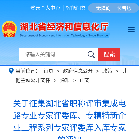
登录个人中心
|
智能问答
无障碍
长者版
搜索
当前位置：
首页
>
政府信息公开
>
政策
>
其
他主动公开文件
>
通知
>
正文
关于征集湖北省职称评审集成电
路专业专家评委库、专精特新企
业工程系列专家评委库入库专家