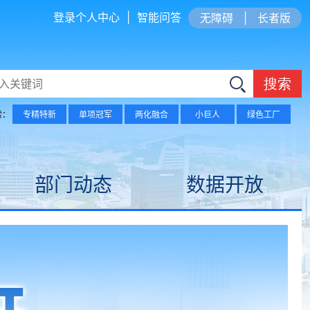
登录个人中心
|
智能问答
无障碍
|
长者版
搜索
索：
专精特新
单项冠军
两化融合
小巨人
绿色工厂
部门动态
数据开放